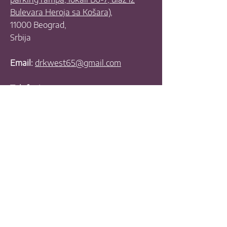
Bulevara Heroja sa Košara),
11000 Beograd,
Srbija
Email:
drkwest65@gmail.com
Telefoni:
+381 11 630 4070
+381 11 630 3390
+381 63 455 335
+381 63 538 781
Radno vreme:
Ponedeljak: 10:00 - 17:00
Utorak: 10:00 - 17:00
Sreda: 10:00 - 17:00
Četvrtak: 10:00 - 17:00
Petak: 10:00 - 17:00