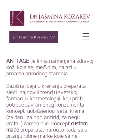
Dr Jasmina Kozarev CV
ANTI AGE
je linija namenjena zdravoj
koži koja se, međutim, nalazi u
procesu prirodnog starenja.
Bazična ideja u kreiranju preparata
sledi najnoviji trend u svetskoj
farmaciji i kozmetologiji koji prati
potrebe savremenog konzumenta:
koncept uobičajenog seta krema
(za dan , za noć, antirid, za negu
vrata..) zamenio je koncept
custom
made
preparata, naročito kada su u
pitanju robne marke koje se ne