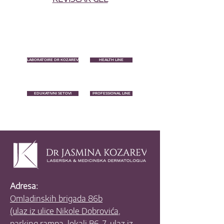
LABORATOIRE DR KOZAREV
HEALTH LINE
EDUKATIVNI SETOVI
PROFESSIONAL LINE
Adresa:
Omladinskih brigada 86b
(ulaz iz ulice Nikole Dobrovića,
parking rampa, lokali B6-7, ulaz iz