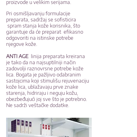
proizvode u velikim serijama.
Pri osmišljavanju formulacije
preparata, sadržaj se sofisticira
spram stanja kože korisnika, što
garantuje da će preparat efikasno
odgovoriti na istinske potrebe
njegove kože.
ANTI AGE
linija preparata kreirana
je tako da na najsuptilniji način
zadovolji raznovrsne potrebe kože
lica. Bogata je pažljivo odabranim
sastojcima koji stimulišu rejuvenaciju
kože lica, ublažavaju prve znake
starenja, hidriraju i neguju kožu,
obezbeđujući joj sve što je potrebno.
Ne sadrži veštačke dodatke.