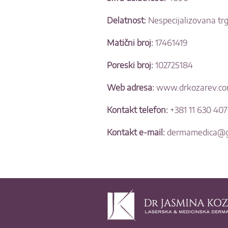
Delatnost:
Nespecijalizovana trg
Matični broj:
17461419
Poreski broj:
102725184
Web adresa:
www.drkozarev.c
Kontakt telefon:
+381 11 630 40
Kontakt e-mail:
dermamedica@g