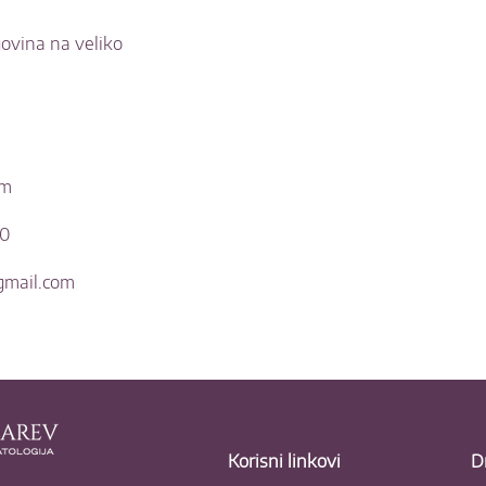
ovina na veliko
om
70
mail.com
Korisni linkovi
D