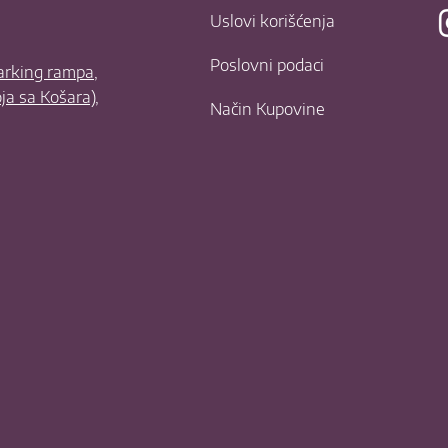
Uslovi korišćenja
Poslovni podaci
parking rampa,
oja sa Košara),
Način Kupovine