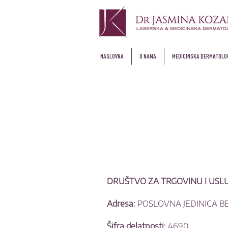
NASLOVNA
O NAMA
MEDICINSKA DERMATOLO
DRUŠTVO ZA TRGOVINU I US
Adresa:
POSLOVNA JEDINICA 
Šifra delatnosti:
4690