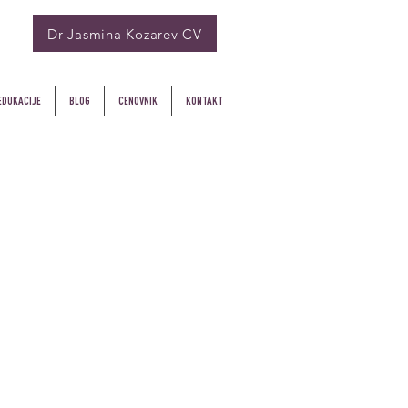
Dr Jasmina Kozarev CV
EDUKACIJE
BLOG
CENOVNIK
KONTAKT