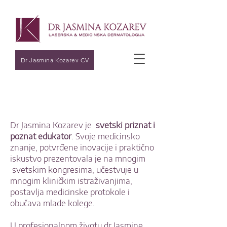
Dr Jasmina Kozarev CV
Dr Jasmina Kozarev je
svetski priznat i
poznat edukator
. Svoje medicinsko
znanje, potvrđene inovacije i praktično
iskustvo prezentovala je na mnogim
svetskim kongresima, učestvuje u
mnogim kliničkim istraživanjima,
postavlja medicinske protokole i
obučava mlade kolege.
U profesionalnom životu dr Jasmine