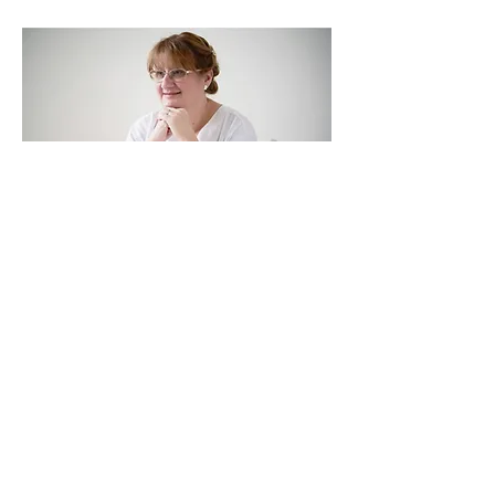
Adresa:
Omladinskih brigada 86b
(ulaz iz ulice Nikole Dobrovića,