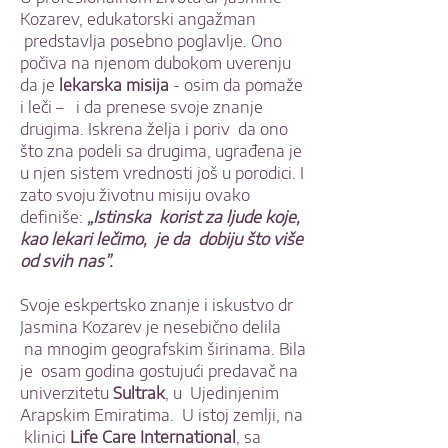
Kozarev, edukatorski angažman
predstavlja posebno poglavlje. Ono
počiva na njenom dubokom uverenju
da je
lekarska misija
- osim da pomaže
i leči – i da prenese svoje znanje
drugima. Iskrena želja i poriv da ono
što zna podeli sa drugima, ugrađena je
u njen sistem vrednosti još u porodici. I
zato svoju životnu misiju ovako
definiše:
„Istinska korist za ljude koje,
kao lekari lečimo, je da dobiju što više
od svih nas”.
Svoje eskpertsko znanje i iskustvo dr
Jasmina Kozarev je nesebično delila
na mnogim geografskim širinama. Bila
je osam godina gostujući predavač na
univerzitetu
Sultrak
, u Ujedinjenim
Arapskim Emiratima. U istoj zemlji, na
klinici
Life Care International
, sa