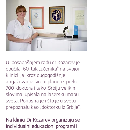
U dosadašnjem radu dr Kozarev je
obučila 60-tak „učenika“ na svojoj
klinici ,a kroz dugogodišnje
angažovanje širom planete preko
700 doktora i tako Srbiju velikim
slovima upisala na lasersku mapu
sveta. Ponosna je i što je u svetu
prepoznaju kao „doktorku iz Srbije“.
Na klinici Dr Kozarev organizuju se
individualni edukacioni programi i