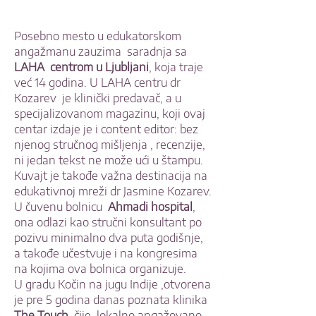
Posebno mesto u edukatorskom
angažmanu zauzima saradnja sa
LAHA centrom u Ljubljani
, koja traje
već 14 godina. U LAHA centru dr
Kozarev je klinički predavač, a u
specijalizovanom magazinu, koji ovaj
centar izdaje je i content editor: bez
njenog stručnog mišljenja , recenzije,
ni jedan tekst ne može ući u štampu.
Kuvajt je takođe važna destinacija na
edukativnoj mreži dr Jasmine Kozarev.
U čuvenu bolnicu
Ahmadi hospital
,
ona odlazi kao stručni konsultant po
pozivu minimalno dva puta godišnje,
a takođe učestvuje i na kongresima
na kojima ova bolnica organizuje.
U gradu Kočin na jugu Indije ,otvorena
je pre 5 godina danas poznata klinika
The Touch
, čije lokalno angažovano