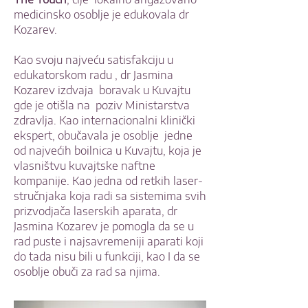
medicinsko osoblje je edukovala dr
Kozarev.
Kao svoju najveću satisfakciju u
edukatorskom radu , dr Jasmina
Kozarev izdvaja boravak u Kuvajtu
gde je otišla na poziv Ministarstva
zdravlja. Kao internacionalni klinički
ekspert, obučavala je osoblje jedne
od najvećih boilnica u Kuvajtu, koja je
vlasništvu kuvajtske naftne
kompanije. Kao jedna od retkih laser-
stručnjaka koja radi sa sistemima svih
prizvodjača laserskih aparata, dr
Jasmina Kozarev je pomogla da se u
rad puste i najsavremeniji aparati koji
do tada nisu bili u funkciji, kao I da se
osoblje obuči za rad sa njima.