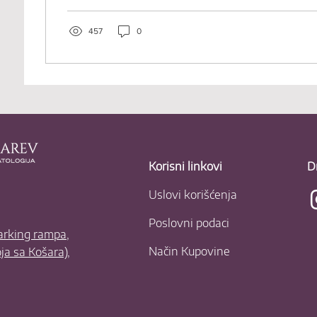
457
0
Korisni linkovi
D
Uslovi korišćenja
Poslovni podaci
parking rampa,
Način Kupovine
oja sa Košara),