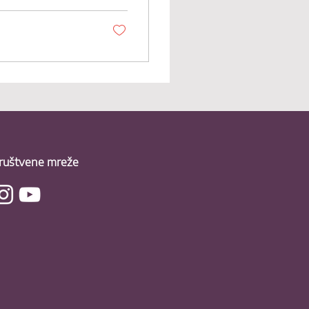
ruštvene mreže