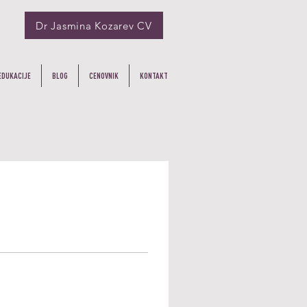
Dr Jasmina Kozarev CV
EDUKACIJE
BLOG
CENOVNIK
KONTAKT