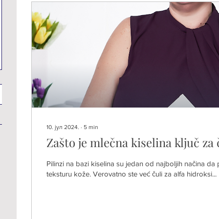
10. јул 2024.
∙
5
min
Zašto je mlečna kiselina ključ za
Pilinzi na bazi kiselina su jedan od najboljih načina da 
teksturu kože. Verovatno ste već čuli za alfa hidroksi...