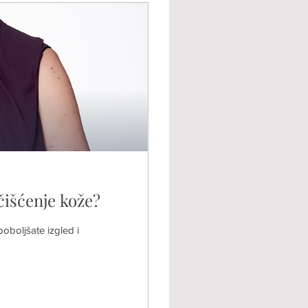
 čišćenje kože?
poboljšate izgled i