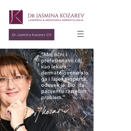
Dr Jasmina Kozarev CV
“Moj lični i
profesionalni cilj
kao lekara,
dermatolovenerolo
ga i laser eksperta,
oduvek je bio da
pacijentu razrešim
problem.”