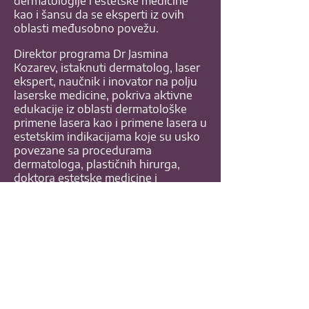
dermatologije i estetske medicine
kao i šansu da se eksperti iz ovih
oblasti međusobno povežu.
Direktor programa Dr Jasmina
Kozarev, istaknuti dermatolog, laser
ekspert, naučnik i inovator na polju
laserske medicine, pokriva aktivne
edukacije iz oblasti dermatološke
primene lasera kao i primene lasera u
estetskim indikacijama koje su usko
povezane sa procedurama
dermatologa, plastičnih hirurga,
doktora estetske medicine i
stomatologa.