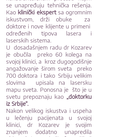
se unapređuju tehnička rešenja.
Kao
klinički ekspert
sa ogromnim
iskustvom, drži obuke za
doktore i nove klijente u primeni
određenih tipova lasera i
laserskih sistema.
U dosadašnjem radu dr Kozarev
je obučila preko 60 kolega na
svojoj klinici, a kroz dugogodišnje
angažovanje širom sveta preko
700 doktora i tako Srbiju velikim
slovima upisala na lasersku
mapu sveta. Ponosna je što je u
svetu prepoznaju kao
„doktorku
iz Srbije“.
Nakon velikog iskustva i uspeha
u lečenju pacijenata u svojoj
klinici, dr Kozarev je svojim
znanjem dodatno unapredila