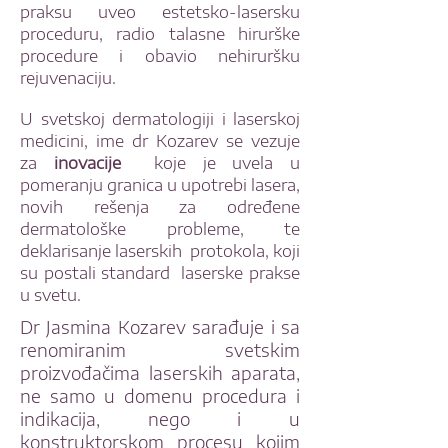
praksu uveo estetsko-lasersku
proceduru, radio talasne hirurške
procedure i obavio nehiruršku
rejuvenaciju.
U svetskoj dermatologiji i laserskoj
medicini, ime dr Kozarev se vezuje
za
inovacije
koje je uvela u
pomeranju granica u upotrebi lasera,
novih rešenja za određene
dermatološke probleme, te
deklarisanje laserskih protokola, koji
su postali standard laserske prakse
u svetu.
Dr Jasmina Kozarev sarađuje i sa
renomiranim svetskim
proizvođačima laserskih aparata,
ne samo u domenu procedura i
indikacija, nego i u
konstruktorskom procesu kojim