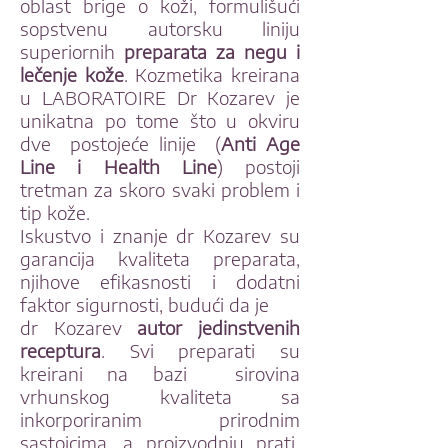
oblast brige o koži, formulišući
sopstvenu autorsku liniju
superiornih
preparata za negu i
lečenje kože
. Kozmetika kreirana
u LABORATOIRE Dr Kozarev je
unikatna po tome što u okviru
dve postojeće linije (
Anti Age
Line i Health Line
) postoji
tretman za skoro svaki problem i
tip kože.
Iskustvo i znanje dr Kozarev su
garancija kvaliteta preparata,
njihove efikasnosti i dodatni
faktor sigurnosti, budući da je
dr Kozarev
autor jedinstvenih
receptura
. Svi preparati su
kreirani na bazi sirovina
vrhunskog kvaliteta sa
inkorporiranim prirodnim
sastojcima ,a proizvodnju prati