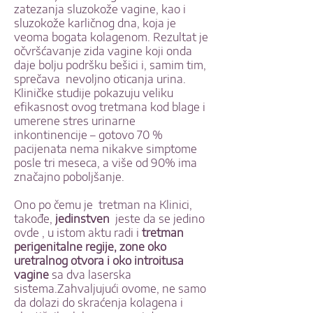
zatezanja sluzokože vagine, kao i
sluzokože karličnog dna, koja je
veoma bogata kolagenom. Rezultat je
očvršćavanje zida vagine koji onda
daje bolju podršku bešici i, samim tim,
sprečava nevoljno oticanja urina.
Kliničke studije pokazuju veliku
efikasnost ovog tretmana kod blage i
umerene stres urinarne
inkontinencije – gotovo 70 %
pacijenata nema nikakve simptome
posle tri meseca, a više od 90% ima
značajno poboljšanje.
Ono po čemu je tretman na Klinici,
takođe,
jedinstven
jeste da se jedino
ovde , u istom aktu radi i
tretman
perigenitalne regije, zone oko
uretralnog otvora i oko introitusa
vagine
sa dva laserska
sistema.Zahvaljujući ovome, ne samo
da dolazi do skraćenja kolagena i