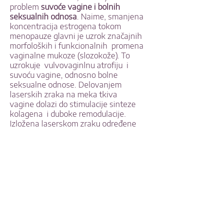
problem
suvoće vagine i bolnih
seksualnih odnosa
. Naime, smanjena
koncentracija estrogena tokom
menopauze glavni je uzrok značajnih
morfoloških i funkcionalnih promena
vaginalne mukoze (slozokože). To
uzrokuje vulvovaginlnu atrofiju i
suvoću vagine, odnosno bolne
seksualne odnose. Delovanjem
laserskih zraka na meka tkiva
vagine dolazi do stimulacije sinteze
kolagena i duboke remodulacije.
Izložena laserskom zraku određene
talasne dužine, vlakna kolagena se
skupljaju i skraćuju, dok određena
temperatura svoj efekat produžava i
posle dejstva laserskog zraka - što
dovodi do nove sinteze i
remodeliranja kolagena. Krajnji
efekati su zatezanje zida vagine,
smanjenje njenog prečnika, vraćanje
elastičnosti tretiranog tkiva i