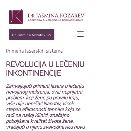
Dr Jasmina Kozarev CV
Primena laserskih sistema
REVOLUCIJA U LEČENJU
INKONTINENCIJE
Zahvaljujući primeni lasera u lečenju
nevoljnog mokrenja, ovaj neprijatni
problem, koji žene po pravilu kriju,
više nije nerešiv! Napotiv, visok
stepen efikasnosti tehnike koja se
radi na našoj Klinici, značajno
poboljšava kvalitet života žene,
vraćajući u njenu svakodnevicu novu