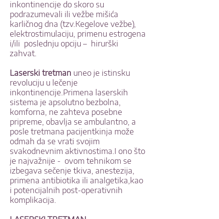
inkontinencije do skoro su
podrazumevali ili vežbe mišića
karličnog dna (tzv.Kegelove vežbe),
elektrostimulaciju, primenu estrogena
i/ili poslednju opciju – hirurški
zahvat.
Laserski tretman
uneo je istinsku
revoluciju u lečenje
inkontinencije.Primena laserskih
sistema je apsolutno bezbolna,
komforna, ne zahteva posebne
pripreme, obavlja se ambulantno, a
posle tretmana pacijentkinja može
odmah da se vrati svojim
svakodnevnim aktivnostima.I ono što
je najvažnije - ovom tehnikom se
izbegava sečenje tkiva, anestezija,
primena antibiotika ili analgetika,kao
i potencijalnih post-operativnih
komplikacija.