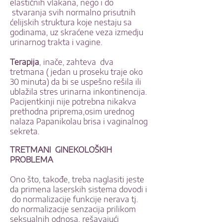
elastičnih vlakana, nego i do
stvaranja svih normalno prisutnih
ćelijskih struktura koje nestaju sa
godinama, uz skraćene veza izmedju
urinarnog trakta i vagine.
Terapija
, inače, zahteva dva
tretmana ( jedan u proseku traje oko
30 minuta) da bi se uspešno rešila ili
ublažila stres urinarna inkontinencija.
Pacijentkinji nije potrebna nikakva
prethodna priprema,osim urednog
nalaza Papanikolau brisa i vaginalnog
sekreta.
TRETMANI GINEKOLOŠKIH
PROBLEMA
Ono što, takođe, treba naglasiti jeste
da primena laserskih sistema dovodi i
do normalizacije funkcije nerava tj.
do normalizacije senzacija prilikom
seksualnih odnosa, rešavajući