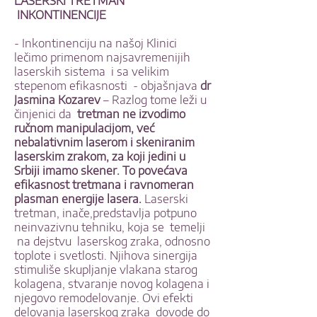
LASERSKI TRETMAN
INKONTINENCIJE
- Inkontinenciju na našoj Klinici
lečimo primenom najsavremenijih
laserskih sistema i sa velikim
stepenom efikasnosti - objašnjava
dr
Jasmina Kozarev
– Razlog tome leži u
činjenici da
tretman ne izvodimo
ručnom manipulacijom, već
nebalativnim laserom i skeniranim
laserskim zrakom, za koji jedini u
Srbiji imamo skener. To povećava
efikasnost tretmana i ravnomeran
plasman energije lasera.
Laserski
tretman, inače,predstavlja potpuno
neinvazivnu tehniku, koja se temelji
na dejstvu laserskog zraka, odnosno
toplote i svetlosti. Njihova sinergija
stimuliše skupljanje vlakana starog
kolagena, stvaranje novog kolagena i
njegovo remodelovanje. Ovi efekti
delovanja laserskog zraka dovode do