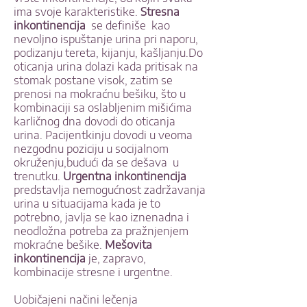
ima svoje karakteristike.
Stresna
inkontinencija
se definiše kao
nevoljno ispuštanje urina pri naporu,
podizanju tereta, kijanju, kašljanju.Do
oticanja urina dolazi kada pritisak na
stomak postane visok, zatim se
prenosi na mokraćnu bešiku, što u
kombinaciji sa oslabljenim mišićima
karličnog dna dovodi do oticanja
urina. Pacijentkinju dovodi u veoma
nezgodnu poziciju u socijalnom
okruženju,budući da se dešava u
trenutku.
Urgentna inkontinencija
predstavlja nemogućnost zadržavanja
urina u situacijama kada je to
potrebno, javlja se kao iznenadna i
neodložna potreba za pražnjenjem
mokraćne bešike.
Mešovita
inkontinencija
je, zapravo,
kombinacije stresne i urgentne.
Uobičajeni načini lečenja