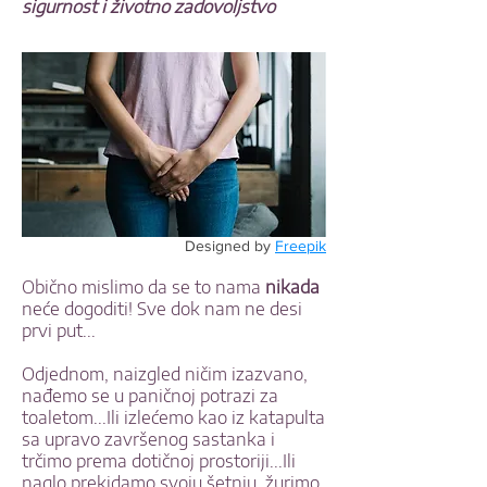
sigurnost i životno zadovoljstvo
Designed by
Freepik
Obično mislimo da se to nama
nikada
neće dogoditi! Sve dok nam ne desi
prvi put...
Odjednom, naizgled ničim izazvano,
nađemo se u paničnoj potrazi za
toaletom...Ili izlećemo kao iz katapulta
sa upravo završenog sastanka i
trčimo prema dotičnoj prostoriji...Ili
naglo prekidamo svoju šetnju, žurimo