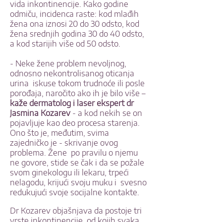
vida inkontinencije. Kako godine
odmiču, incidenca raste: kod mlađih
žena ona iznosi 20 do 30 odsto, kod
žena srednjih godina 30 do 40 odsto,
a kod starijih više od 50 odsto.
- Neke žene problem nevoljnog,
odnosno nekontrolisanog oticanja
urina iskuse tokom trudnoće ili posle
porođaja, naročito ako ih je bilo više –
kaže dermatolog i laser ekspert dr
Jasmina Kozarev
- a kod nekih se on
pojavljuje kao deo procesa starenja.
Ono što je, međutim, svima
zajedničko je - skrivanje ovog
problema. Žene po pravilu o njemu
ne govore, stide se čak i da se požale
svom ginekologu ili lekaru, trpeći
nelagodu, krijući svoju muku i svesno
redukujući svoje socijalne kontakte.
Dr Kozarev objašnjava da postoje tri
vrste inkontinencije, od kojih svaka