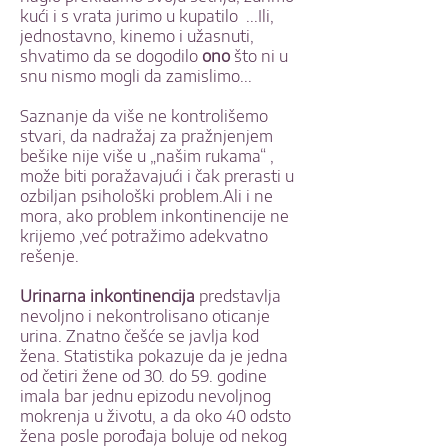
kući i s vrata jurimo u kupatilo ...Ili,
jednostavno, kinemo i užasnuti,
shvatimo da se dogodilo
ono
što ni u
snu nismo mogli da zamislimo...
Saznanje da više ne kontrolišemo
stvari, da nadražaj za pražnjenjem
bešike nije više u „našim rukama“ ,
može biti poražavajući i čak prerasti u
ozbiljan psihološki problem.Ali i ne
mora, ako problem inkontinencije ne
krijemo ,već potražimo adekvatno
rešenje.
Urinarna inkontinencija
predstavlja
nevoljno i nekontrolisano oticanje
urina. Znatno češće se javlja kod
žena. Statistika pokazuje da je jedna
od četiri žene od 30. do 59. godine
imala bar jednu epizodu nevoljnog
mokrenja u životu, a da oko 40 odsto
žena posle porođaja boluje od nekog